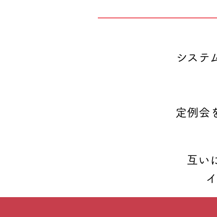
システ
定例会
互い