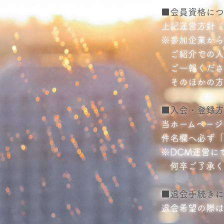
■会員資格につ
上記運営方針（
※参加企業から
ご紹介での入
ご一報くださ
そのほかの方
■入会・登録方
当ホームページ
件名欄へ必ず「
※DCM運営に
何卒ご了承く
■退会手続きに
退会希望の際は