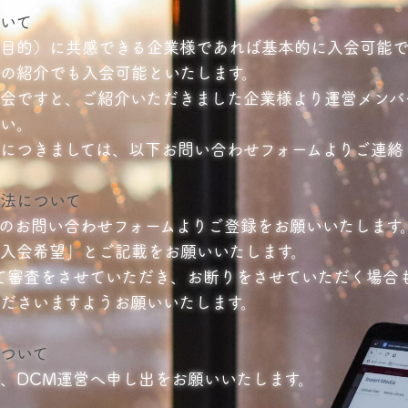
いて
目的）に共感できる企業様であれば基本的に入会可能で
の紹介でも入会可能といたします。
会ですと、ご紹介いただきました企業様より運営メンバ
い。
につきましては、以下お問い合わせフォームよりご連絡
法について
のお問い合わせフォームよりご登録をお願いいたします
入会希望」とご記載をお願いいたします。
て審査をさせていただき、お断りをさせていただく場合
ださいますようお願いいたします。
ついて
、DCM運営へ申し出をお願いいたします。