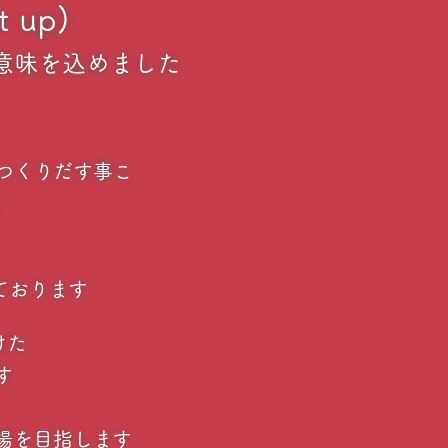
t up)
意味を込めました
つくりだす事こ
す
ております
けた
す
場を目指します