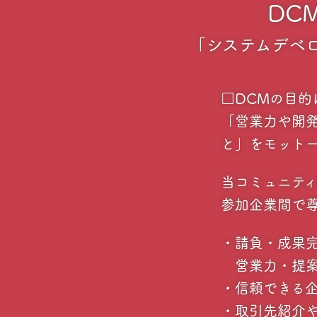
DCM(
「システムデベ
□DCMの目的
「営業力や開
と」をモット
当コミュニテ
参加企業間で尊
・請負・成果完
営業力・提案力
・信頼できる
・取引先紹介