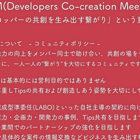
Developers Co-creation Mee
ロッパーの共創を生み出す繋がり」という
について - コミュニティポリシー -
発力の向上をメンバー同士で助け合い、共創の場を
ーに、
一人一人の”繋がり”を大切にするコミュニティで
ィは基本的には営利目的ではありません
重しTipsの共有および創造しあう姿勢を大切にし
成型準委任(LABO)といった自社主導の契約に向
・企画力・開発力の事例、Tips共有を目指しま
企業間でのパートナーシップの強化を目指します
や具体的な案件の情報交換などビジネスを生み出す