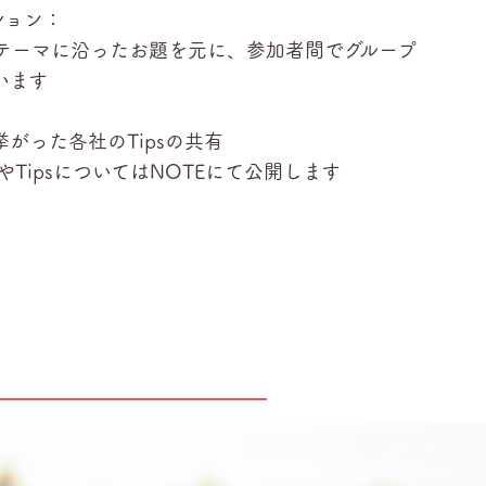
ション：
テーマに沿ったお題を元に、参加者間でグループ
います
がった各社のTipsの共有
TipsについてはNOTEにて公開します